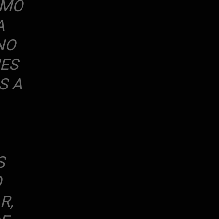
OMO
A
NO
UES
S A
S
O
R,