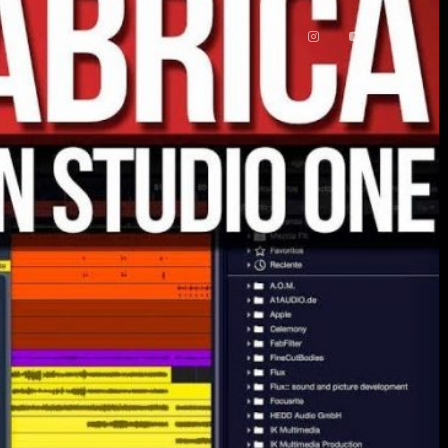
UT
More