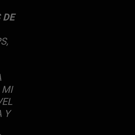
 DE
S,
A
 MI
VEL
 Y