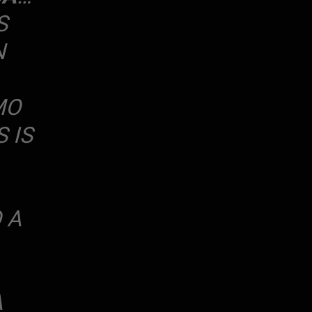
S
N
MO
 IS
 A
A