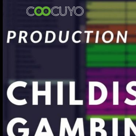
Login
MA