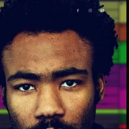
UT
More