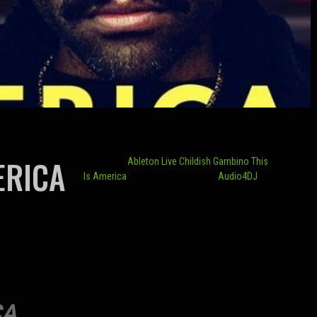
ERICA
La entrada
Ableton Live Childish Gambino This
Is America
se publicó primero en
Audio4DJ
.
CA
…