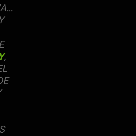
MA…
Y
E
Y
,
EL
DE
Y
S