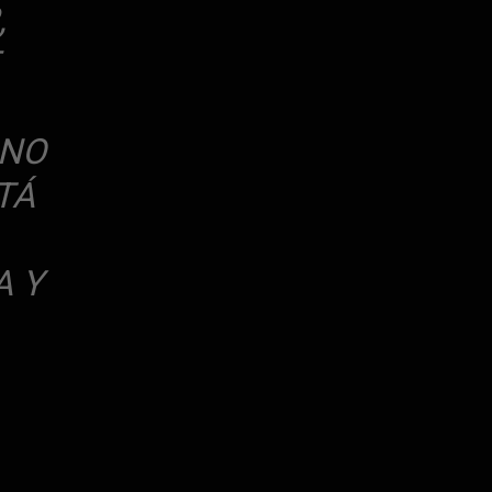
,
HNO
TÁ
A Y